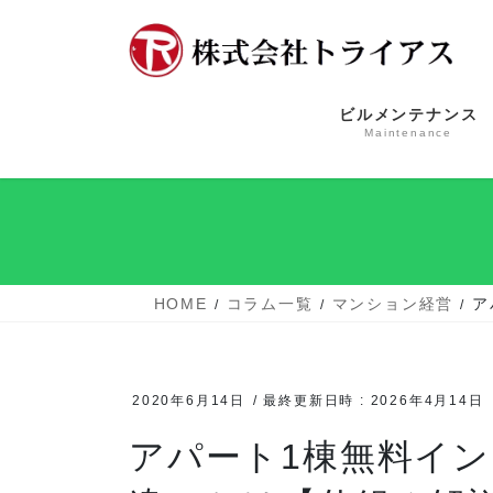
コ
ナ
ン
ビ
テ
ゲ
ン
ー
ビルメンテナンス
ツ
シ
Maintenance
へ
ョ
ス
ン
キ
に
ッ
移
プ
動
HOME
コラム一覧
マンション経営
ア
2020年6月14日
/ 最終更新日時 :
2026年4月14日
アパート1棟無料イ