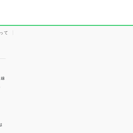
って
筋線
１
は