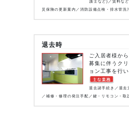
護士など)／
賃料な
災保険の更新案内／
消防設備点検・排水管洗
退去時
ご入居者様から
募集に伴うクリ
ョン工事を行い
退去諸手続き／退去
／補修・修理の発注手配／鍵・リモコン・取