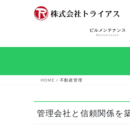
コ
ナ
ン
ビ
テ
ゲ
ン
ー
ビルメンテナンス
ツ
シ
Maintenance
へ
ョ
ス
ン
キ
に
ッ
移
プ
動
HOME
不動産管理
管理会社と信頼関係を