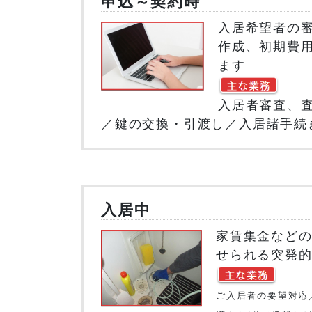
申込～契約時
入居希望者の
作成、初期費
ます
入居者審査、
／鍵の交換・引渡し／入居諸手続
入居中
家賃集金など
せられる突発
ご入居者の要望対応