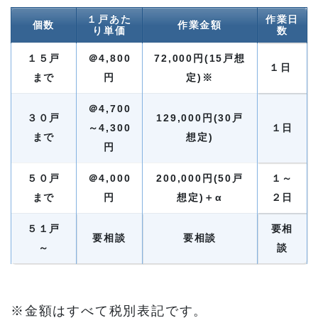
１戸あた
作業日
個数
作業金額
り単価
数
１５戸
＠4,800
72,000円(15戸想
１日
まで
円
定)※
＠4,700
３０戸
129,000円(30戸
～4,300
１日
まで
想定)
円
５０戸
＠4,000
200,000円(50戸
１～
まで
円
想定)＋α
２日
５１戸
要相
要相談
要相談
～
談
※金額はすべて税別表記です。