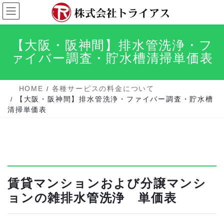
コ
ナ
ン
ビ
テ
ゲ
【大阪・阪神間】排水管洗浄・フ
ン
ー
ァイバー調査・貯水槽清掃単価表
ツ
シ
へ
ョ
ス
ン
HOME
各種サービスの料金について
【大阪・阪神間】排水管洗浄・ファイバー調査・貯水槽
キ
に
清掃単価表
ッ
移
プ
動
賃貸マンションおよび分譲マンシ
ョンの雑排水管洗浄 単価表